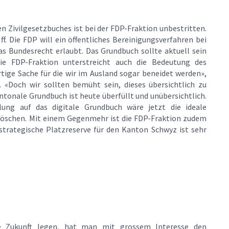
n Zivilgesetzbuches ist bei der FDP-Fraktion unbestritten.
ff. Die FDP will ein öffentliches Bereinigungsverfahren bei
as Bundesrecht erlaubt. Das Grundbuch sollte aktuell sein
Die FDP-Fraktion unterstreicht auch die Bedeutung des
rtige Sache für die wir im Ausland sogar beneidet werden»,
 «Doch wir sollten bemüht sein, dieses übersichtlich zu
 kantonale Grundbuch ist heute überfüllt und unübersichtlich.
lung auf das digitale Grundbuch wäre jetzt die ideale
 löschen. Mit einem Gegenmehr ist die FDP-Fraktion zudem
trategische Platzreserve für den Kanton Schwyz ist sehr
de Zukunft legen, hat man mit grossem Interesse den