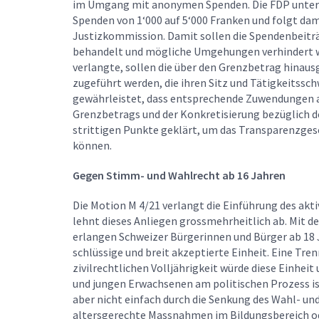
im Umgang mit anonymen Spenden. Die FDP unters
Spenden von 1‘000 auf 5‘000 Franken und folgt da
Justizkommission. Damit sollen die Spendenbeiträ
behandelt und mögliche Umgehungen verhindert we
verlangte, sollen die über den Grenzbetrag hina
zugeführt werden, die ihren Sitz und Tätigkeitss
gewährleistet, dass entsprechende Zuwendungen a
Grenzbetrags und der Konkretisierung bezüglich 
strittigen Punkte geklärt, um das Transparenzge
können.
Gegen Stimm- und Wahlrecht ab 16 Jahren
Die Motion M 4/21 verlangt die Einführung des akt
lehnt dieses Anliegen grossmehrheitlich ab. Mit 
erlangen Schweizer Bürgerinnen und Bürger ab 18 J
schlüssige und breit akzeptierte Einheit. Eine Tre
zivilrechtlichen Volljährigkeit würde diese Einhei
und jungen Erwachsenen am politischen Prozess ist
aber nicht einfach durch die Senkung des Wahl- u
altersgerechte Massnahmen im Bildungsbereich ode