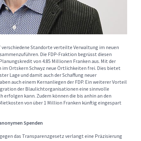
f verschiedene Standorte verteilte Verwaltung im neuen
usammenzuführen. Die FDP-Fraktion begrüsst diesen
 Planungskredit von 4.85 Millionen Franken aus. Mit der
im Ortskern Schwyz neue Örtlichkeiten frei. Dies bietet
vster Lage und damit auch der Schaffung neuer
haben auch einem Kernanliegen der FDP. Ein weiterer Vorteil
tegration der Blaulichtorganisationen eine sinnvolle
h erfolgen kann. Zudem können die bis anhin an den
ietkosten von über 1 Million Franken künftig eingespart
i anonymen Spenden
gegen das Transparenzgesetz verlangt eine Präzisierung