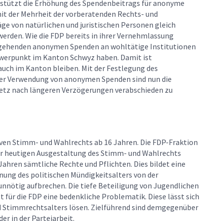
tützt die Erhöhung des Spendenbeitrags für anonyme
mit der Mehrheit der vorberatenden Rechts- und
ge von natürlichen und juristischen Personen gleich
rden. Wie die FDP bereits in ihrer Vernehmlassung
usgehenden anonymen Spenden an wohltätige Institutionen
chwerpunkt im Kanton Schwyz haben. Damit ist
uch im Kanton bleiben. Mit der Festlegung des
der Verwendung von anonymen Spenden sind nun die
setz nach längeren Verzögerungen verabschieden zu
iven Stimm- und Wahlrechts ab 16 Jahren. Die FDP-Fraktion
der heutigen Ausgestaltung des Stimm- und Wahlrechts
ahren sämtliche Rechte und Pflichten. Dies bildet eine
nnung des politischen Mündigkeitsalters von der
t unnötig aufbrechen. Die tiefe Beteiligung von Jugendlichen
 für die FDP eine bedenkliche Problematik. Diese lässt sich
nd Stimmrechtsalters lösen. Zielführend sind demgegenüber
r in der Parteiarbeit.