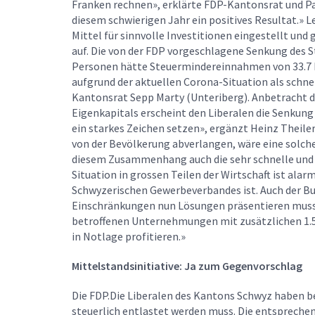
Franken rechnen», erklärte FDP-Kantonsrat und Par
diesem schwierigen Jahr ein positives Resultat.» L
Mittel für sinnvolle Investitionen eingestellt und 
auf. Die von der FDP vorgeschlagene Senkung des S
Personen hätte Steuermindereinnahmen von 33.7 M
aufgrund der aktuellen Corona-Situation als schne
Kantonsrat Sepp Marty (Unteriberg). Anbetracht d
Eigenkapitals erscheint den Liberalen die Senkung 
ein starkes Zeichen setzen», ergänzt Heinz Theiler
von der Bevölkerung abverlangen, wäre eine solche
diesem Zusammenhang auch die sehr schnelle und 
Situation in grossen Teilen der Wirtschaft ist alar
Schwyzerischen Gewerbeverbandes ist. Auch der Bun
Einschränkungen nun Lösungen präsentieren muss. 
betroffenen Unternehmungen mit zusätzlichen 1.5
in Notlage profitieren.»
Mittelstandsinitiative: Ja zum Gegenvorschlag
Die FDP.Die Liberalen des Kantons Schwyz haben be
steuerlich entlastet werden muss. Die entsprechend