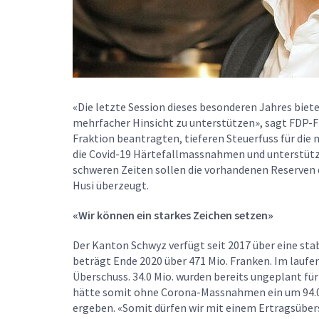
«Die letzte Session dieses besonderen Jahres biet
mehrfacher Hinsicht zu unterstützen», sagt FDP-Fr
Fraktion beantragten, tieferen Steuerfuss für di
die Covid-19 Härtefallmassnahmen und unterstütze
schweren Zeiten sollen die vorhandenen Reserve
Husi überzeugt.
«Wir können ein starkes Zeichen setzen»
Der Kanton Schwyz verfügt seit 2017 über eine stab
beträgt Ende 2020 über 471 Mio. Franken. Im laufe
Überschuss. 34.0 Mio. wurden bereits ungeplant 
hätte somit ohne Corona-Massnahmen ein um 94.0 
ergeben. «Somit dürfen wir mit einem Ertragsüber