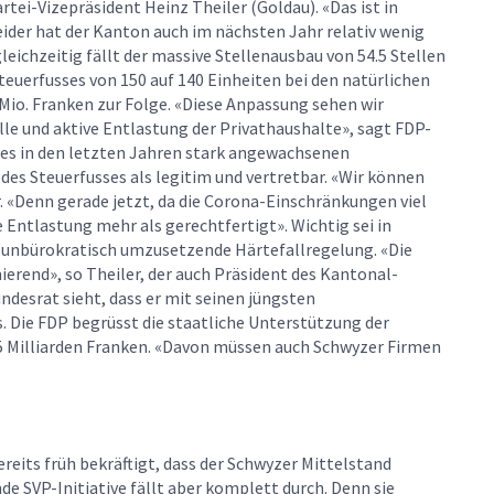
tei-Vizepräsident Heinz Theiler (Goldau). «Das ist in
eider hat der Kanton auch im nächsten Jahr relativ wenig
gleichzeitig fällt der massive Stellenausbau von 54.5 Stellen
teuerfusses von 150 auf 140 Einheiten bei den natürlichen
io. Franken zur Folge. «Diese Anpassung sehen wir
lle und aktive Entlastung der Privathaushalte», sagt FDP-
es in den letzten Jahren stark angewachsenen
des Steuerfusses als legitim und vertretbar. «Wir können
. «Denn gerade jetzt, da die Corona-Einschränkungen viel
 Entlastung mehr als gerechtfertigt». Wichtig sei in
unbürokratisch umzusetzende Härtefallregelung. «Die
mierend», so Theiler, der auch Präsident des Kantonal-
desrat sieht, dass er mit seinen jüngsten
Die FDP begrüsst die staatliche Unterstützung der
 Milliarden Franken. «Davon müssen auch Schwyzer Firmen
reits früh bekräftigt, dass der Schwyzer Mittelstand
e SVP-Initiative fällt aber komplett durch. Denn sie