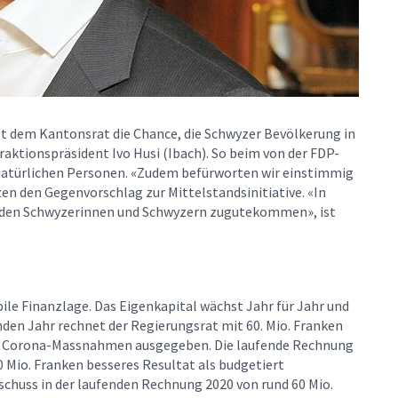
et dem Kantonsrat die Chance, die Schwyzer Bevölkerung in
aktionspräsident Ivo Husi (Ibach). So beim von der FDP-
e natürlichen Personen. «Zudem befürworten wir einstimmig
n den Gegenvorschlag zur Mittelstandsinitiative. «In
n den Schwyzerinnen und Schwyzern zugutekommen», ist
ile Finanzlage. Das Eigenkapital wächst Jahr für Jahr und
nden Jahr rechnet der Regierungsrat mit 60. Mio. Franken
für Corona-Massnahmen ausgegeben. Die laufende Rechnung
Mio. Franken besseres Resultat als budgetiert
schuss in der laufenden Rechnung 2020 von rund 60 Mio.