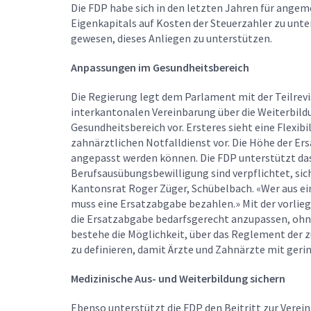
Die FDP habe sich in den letzten Jahren für ang
Eigenkapitals auf Kosten der Steuerzahler zu unte
gewesen, dieses Anliegen zu unterstützen.
Anpassungen im Gesundheitsbereich
Die Regierung legt dem Parlament mit der Teilrevi
interkantonalen Vereinbarung über die Weiterbild
Gesundheitsbereich vor. Ersteres sieht eine Flexib
zahnärztlichen Notfalldienst vor. Die Höhe der Er
angepasst werden können. Die FDP unterstützt das
Berufsausübungsbewilligung sind verpflichtet, sich
Kantonsrat Roger Züger, Schübelbach. «Wer aus ei
muss eine Ersatzabgabe bezahlen.» Mit der vorlieg
die Ersatzabgabe bedarfsgerecht anzupassen, oh
bestehe die Möglichkeit, über das Reglement der 
zu definieren, damit Ärzte und Zahnärzte mit ger
Medizinische Aus- und Weiterbildung sichern
Ebenso unterstützt die FDP den Beitritt zur Verei