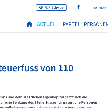
FDP Schwyz
KONTAK
AKTUELL
PARTEI
PERSONE
teuerfuss von 110
tons und dem stattlichen Eigenkapital setzt sich die
ür eine Senkung des Steuerfusses für natürliche Personen
 Gesundheitsgesetzes und den Beitritt zur Vereinbarung