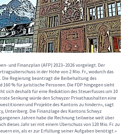
en- und Finanzplan (AFP) 2023–2026 vorgelegt. Der
tragsüberschuss in der Höhe von 2 Mio. Fr., wodurch das
t. Die Regierung beantragt die Beibehaltung des
d 160 % für juristische Personen. Die FDP hingegen sieht
ht sich deshalb für eine Reduktion des Steuerfusses um 10
derate Senkung würde den Schwyzer Privathaushalten eine
vestitionen und Projekte des Kantons zu hindern», sagt
y, Unteriberg. Die Finanzlage des Kantons Schwyz
vergangenen Jahren habe die Rechnung teilweise weit über
uch dieses Jahr sei mit einem Überschuss von 120 Mio. Fr. zu
ern ein, als er zur Erfüllung seiner Aufgaben benötigt.»