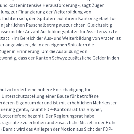
 und kostenintensive Herausforderung», sagt Züger.
elung zur Finanzierung der Weiterbildung von
pflichten sich, den Spitälern auf ihrem Kantonsgebiet für
en jährlichen Pauschalbetrag auszurichten. Gleichzeitig
össe und der Anzahl Ausbildungsplätze für Assistenzärzte
tatt. «Im Bereich der Aus- und Weiterbildung von Ärzten ist
r angewiesen, da in den eigenen Spitälern die
 Züger in Erinnerung. Um die Ausbildung von
otwendig, dass der Kanton Schwyz zusätzliche Gelder in den
utz» fordert eine höhere Entschädigung für
 Unterschutzstellung einer Baute für betroffene
in deren Eigentum dar und ist mit erheblichen Mehrkosten
anierung geht», räumt FDP-Kantonsrat Urs Rhyner,
m Lotteriefond bezahlt. Der Regierungsrat habe
tragssätze zu erhöhen und zusätzliche Mittel in der Höhe
 «Damit wird das Anliegen der Motion aus Sicht der FDP-