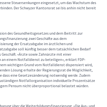
emessene Steuersenkungen eingesetzt, um das Wachstum des
rbinden. Der Schwyzer Kantonsrat sei bis anhin nicht bereit
sion des Gesundheitsgesetzes und dem Beitritt zur
ungsfinanzierung zwei Geschäfte aus dem
ilisierung der Ersatzabgabe im ärztlichen und
satzabgabe soll künftig besser dem tatsächlichen Bedarf
 Geschäft. «Ärzte sowie Zahnärzte mit einer
 an einem Notfalldienst zu beteiligen», erklärt FDP-
nem wichtigen Grund vom Notfalldienst dispensiert wird,
enden Lösung erhalte der Regierungsrat die Möglichkeit,
ne dass eine Gesetzesänderung notwendig werde. Zudem
zuständigen Notfallorganisation individuelle Prozentsätze
ingem Pensum nicht überproportional belastet würden.
nbarung über die Weiterbildungsfinanzierung. «Die Aus- und