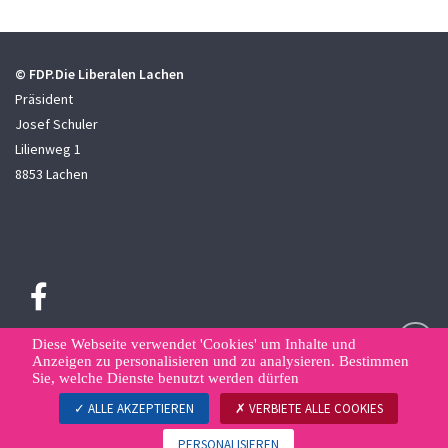
© FDP.Die Liberalen Lachen
Präsident
Josef Schuler
Lilienweg 1
8853 Lachen
Diese Webseite verwendet 'Cookies' um Inhalte und
Anzeigen zu personalisieren und zu analysieren. Bestimmen
Sie, welche Dienste benutzt werden dürfen
Sitemap
Kontakt
Datenschutzerklärung
Datenverwaltung
ALLE AKZEPTIEREN
VERBIETE ALLE COOKIES
© FDP.Die Liberalen
PERSONALISIEREN
Erstellt von
WNG digital agency