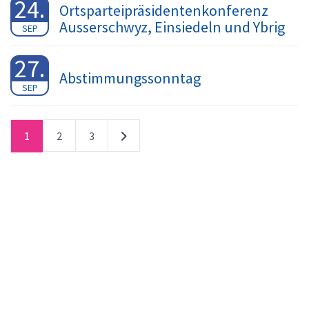
24.
Ortsparteipräsidentenkonferenz
Ausserschwyz, Einsiedeln und Ybrig
SEP
27.
Abstimmungssonntag
SEP
1
2
3