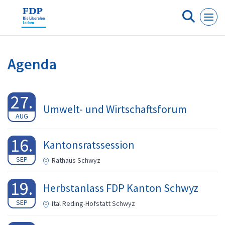
Cookie-Einstellungen
Agenda
27.
Umwelt- und Wirtschaftsforum
AUG
16.
Kantonsratssession
SEP
Rathaus Schwyz
19.
Herbstanlass FDP Kanton Schwyz
SEP
Ital Reding-Hofstatt Schwyz